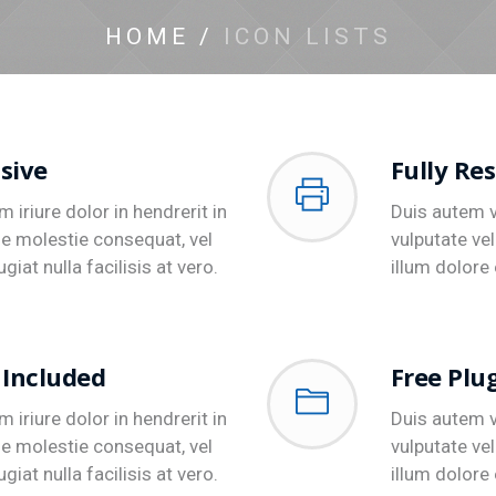
HOME
/
ICON LISTS
sive
Fully Re
 iriure dolor in hendrerit in
Duis autem ve
se molestie consequat, vel
vulputate ve
giat nulla facilisis at vero.
illum dolore 
 Included
Free Plu
 iriure dolor in hendrerit in
Duis autem ve
se molestie consequat, vel
vulputate ve
giat nulla facilisis at vero.
illum dolore 